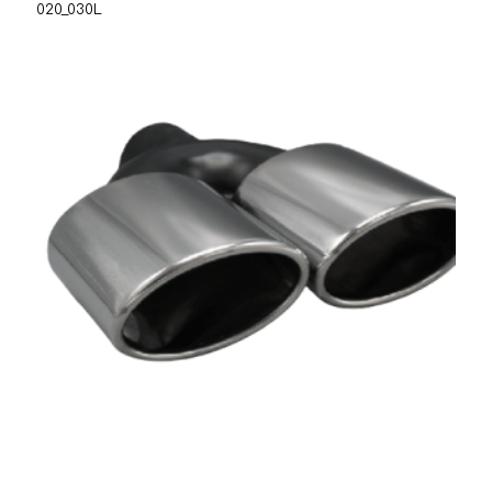
020_030L