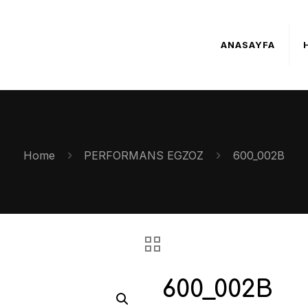
ANASAYFA
Home
PERFORMANS EGZOZ
600_002B
600_002B