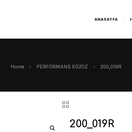
ANASAYFA
Home
PERFORMANS EGZOZ
200_019R
200_019R