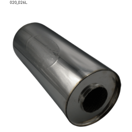
020_026L