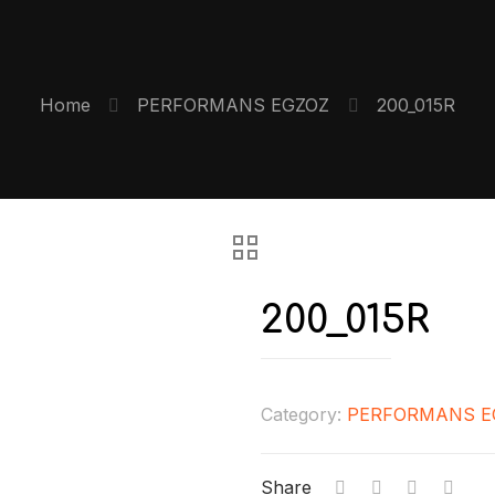
Home
PERFORMANS EGZOZ
200_015R
200_015R
Category:
PERFORMANS E
Share