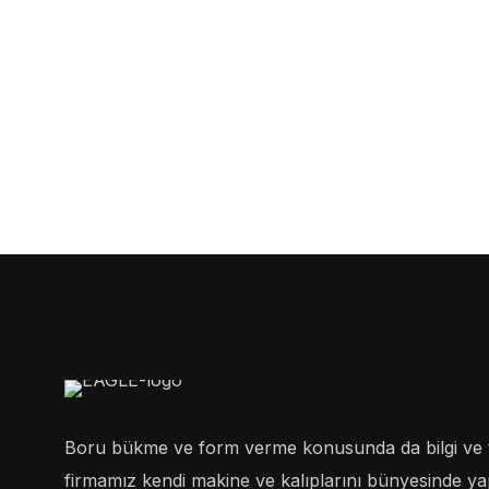
Boru bükme ve form verme konusunda da bilgi ve 
firmamız kendi makine ve kalıplarını bünyesinde yapa